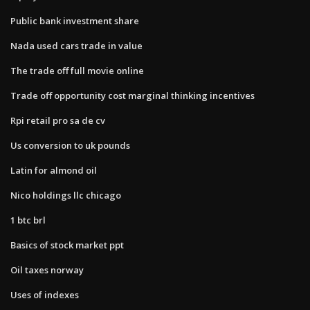
Public bank investment share
Nada used cars trade in value
The trade off full movie online
Trade off opportunity cost marginal thinking incentives
Rpi retail pro sa de cv
Us conversion to uk pounds
Latin for almond oil
Nico holdings llc chicago
1 btc brl
Basics of stock market ppt
Oil taxes norway
Uses of indexes