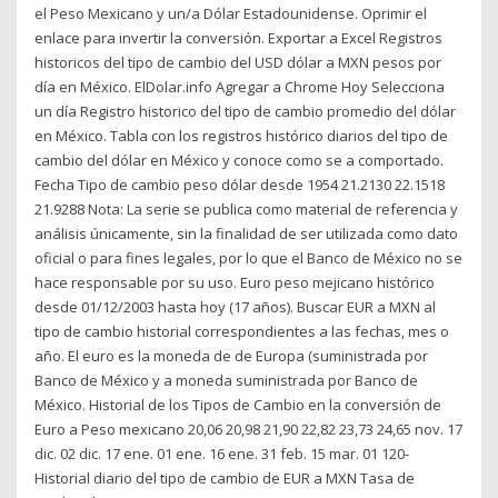
el Peso Mexicano y un/a Dólar Estadounidense. Oprimir el
enlace para invertir la conversión. Exportar a Excel Registros
historicos del tipo de cambio del USD dólar a MXN pesos por
día en México. ElDolar.info Agregar a Chrome Hoy Selecciona
un día Registro historico del tipo de cambio promedio del dólar
en México. Tabla con los registros histórico diarios del tipo de
cambio del dólar en México y conoce como se a comportado.
Fecha Tipo de cambio peso dólar desde 1954 21.2130 22.1518
21.9288 Nota: La serie se publica como material de referencia y
análisis únicamente, sin la finalidad de ser utilizada como dato
oficial o para fines legales, por lo que el Banco de México no se
hace responsable por su uso. Euro peso mejicano histórico
desde 01/12/2003 hasta hoy (17 años). Buscar EUR a MXN al
tipo de cambio historial correspondientes a las fechas, mes o
año. El euro es la moneda de de Europa (suministrada por
Banco de México y a moneda suministrada por Banco de
México. Historial de los Tipos de Cambio en la conversión de
Euro a Peso mexicano 20,06 20,98 21,90 22,82 23,73 24,65 nov. 17
dic. 02 dic. 17 ene. 01 ene. 16 ene. 31 feb. 15 mar. 01 120-
Historial diario del tipo de cambio de EUR a MXN Tasa de